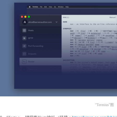
“Termius”图