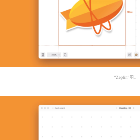
“Zeplin”图1