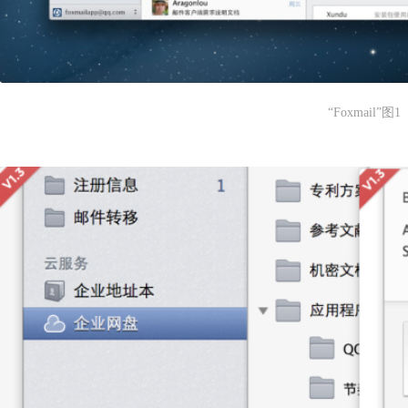
“Foxmail”图1